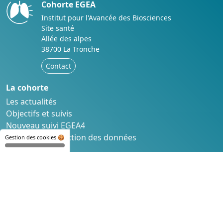
Cohorte EGEA
Institut pour l'Avancée des Biosciences
Site santé
Allée des alpes
38700 La Tronche
Contact
La cohorte
Les actualités
Objectifs et suivis
Nouveau suivi EGEA4
Éthique et protection des données
Gestion des cookies 🍪
L'étude
Résultats grand public
Questionnaires et Méthodes
Articles scientifiques
Communications scientifiques
Mémoires