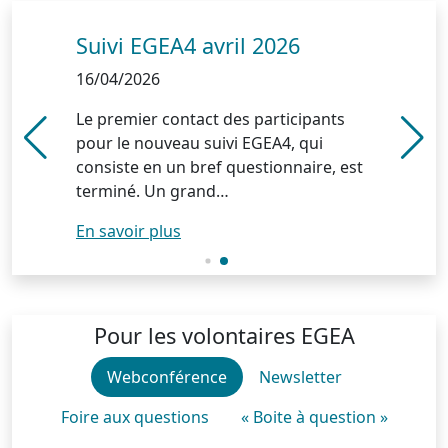
Suivi EGEA4 avril 2026
Séminaire annuel EGEA 2026
Suivi EGEA4 avril 2026
Séminaire annuel EGEA 2026
16/04/2026
16/04/2026
16/04/2026
16/04/2026
Le premier contact des participants
Le séminaire annuel de la cohorte
Le premier contact des participants
Le séminaire annuel de la cohorte
pour le nouveau suivi EGEA4, qui
EGEA s’est déroulé les 19 et 20 mars
pour le nouveau suivi EGEA4, qui
EGEA s’est déroulé les 19 et 20 mars
consiste en un bref questionnaire, est
2026 à Montpellier. Cette rencontre
consiste en un bref questionnaire, est
2026 à Montpellier. Cette rencontre
terminé. Un grand…
permet,…
terminé. Un grand…
permet,…
En savoir plus
En savoir plus
En savoir plus
En savoir plus
Pour les volontaires EGEA
Webconférence
Newsletter
Foire aux questions
« Boite à question »