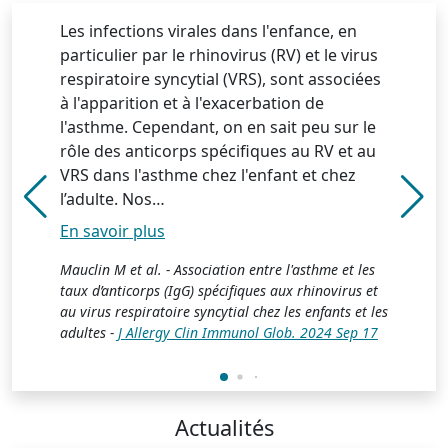
Les infections virales dans l'enfance, en
particulier par le rhinovirus (RV) et le virus
respiratoire syncytial (VRS), sont associées
à l'apparition et à l'exacerbation de
l'asthme. Cependant, on en sait peu sur le
rôle des anticorps spécifiques au RV et au
VRS dans l'asthme chez l'enfant et chez
l’adulte. Nos…
En savoir plus
En savoir plus
En savoir plus
En savoir plus
En savoir plus
Mauclin M et al. - Association entre l'asthme et les
taux d’anticorps (IgG) spécifiques aux rhinovirus et
au virus respiratoire syncytial chez les enfants et les
adultes -
J Allergy Clin Immunol Glob. 2024 Sep 17
J Allergy Clin Immunol Glob. 2024 Sep 17
Occup Environ Med. 2023 Apr
Occup Environ Med. 2023 Apr
Front Immunol 2024
Actualités