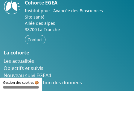
Cohorte EGEA
Institut pour l'Avancée des Biosciences
Site santé
Allée des alpes
38700 La Tronche
Contact
La cohorte
Les actualités
Objectifs et suivis
Nouveau suivi EGEA4
Éthique et protection des données
Gestion des cookies 🍪
L'étude
Résultats grand public
Questionnaires et Méthodes
Articles scientifiques
Communications scientifiques
Mémoires