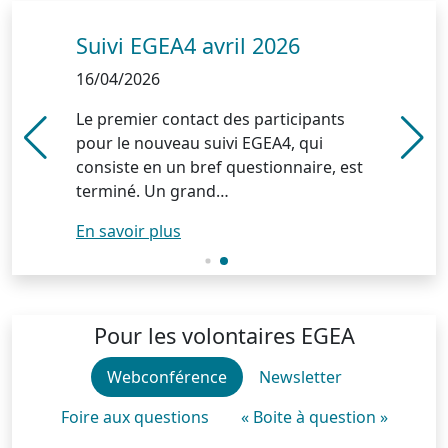
Suivi EGEA4 avril 2026
Séminaire annuel EGEA 2026
Suivi EGEA4 avril 2026
Séminaire annuel EGEA 2026
16/04/2026
16/04/2026
16/04/2026
16/04/2026
Le premier contact des participants
Le séminaire annuel de la cohorte
Le premier contact des participants
Le séminaire annuel de la cohorte
pour le nouveau suivi EGEA4, qui
EGEA s’est déroulé les 19 et 20 mars
pour le nouveau suivi EGEA4, qui
EGEA s’est déroulé les 19 et 20 mars
consiste en un bref questionnaire, est
2026 à Montpellier. Cette rencontre
consiste en un bref questionnaire, est
2026 à Montpellier. Cette rencontre
terminé. Un grand…
permet,…
terminé. Un grand…
permet,…
En savoir plus
En savoir plus
En savoir plus
En savoir plus
Pour les volontaires EGEA
Webconférence
Newsletter
Foire aux questions
« Boite à question »