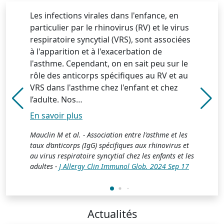
Les infections virales dans l'enfance, en
particulier par le rhinovirus (RV) et le virus
respiratoire syncytial (VRS), sont associées
à l'apparition et à l'exacerbation de
l'asthme. Cependant, on en sait peu sur le
rôle des anticorps spécifiques au RV et au
VRS dans l'asthme chez l'enfant et chez
l’adulte. Nos…
En savoir plus
En savoir plus
En savoir plus
En savoir plus
En savoir plus
Mauclin M et al. - Association entre l'asthme et les
taux d’anticorps (IgG) spécifiques aux rhinovirus et
au virus respiratoire syncytial chez les enfants et les
adultes -
J Allergy Clin Immunol Glob. 2024 Sep 17
J Allergy Clin Immunol Glob. 2024 Sep 17
Occup Environ Med. 2023 Apr
Occup Environ Med. 2023 Apr
Front Immunol 2024
Actualités